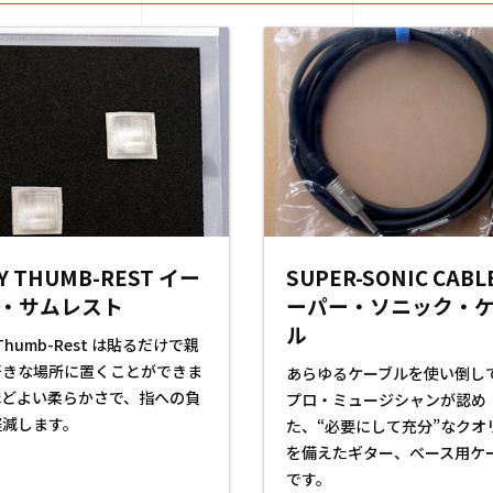
Y THUMB-REST イー
SUPER-SONIC CABL
・サムレスト
ーパー・ソニック・
ル
 Thumb-Rest は貼るだけで親
好きな場所に置くことができま
あらゆるケーブルを使い倒し
ほどよい柔らかさで、指への負
プロ・ミュージシャンが認め
軽減します。
た、“必要にして充分”なクオ
を備えたギター、べース用ケ
です。