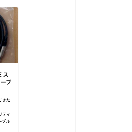
E ス
ケーブ
てきた
リティ
ーブル